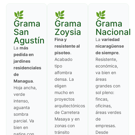
🌿
🌿
🌿
Grama
Grama
Grama
San
Zoysia
Nacional
Agustín
Fina y
La
variedad
resistente al
nicaragüense
La
más
pisoteo
.
de siempre
.
pedida en
Acabado
Resistente,
jardines
tipo
económica,
residenciales
alfombra
va bien en
de
densa. La
áreas
Managua
.
eligen
grandes con
Hoja ancha,
mucho en
sol pleno:
verde
proyectos
fincas,
intenso,
arquitectónicos
oficinas,
aguanta
de Carretera
áreas verdes
sombra
Masaya y en
de
parcial. Va
zonas con
empresas.
bien en
tránsito
Desde
patios con