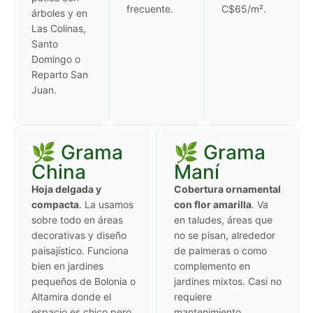
frecuente.
C$65/m².
árboles y en
Las Colinas,
Santo
Domingo o
Reparto San
Juan.
🌿 Grama
🌿 Grama
China
Maní
Hoja delgada y
Cobertura ornamental
compacta
. La usamos
con flor amarilla
. Va
sobre todo en áreas
en taludes, áreas que
decorativas y diseño
no se pisan, alrededor
paisajístico. Funciona
de palmeras o como
bien en jardines
complemento en
pequeños de Bolonia o
jardines mixtos. Casi no
Altamira donde el
requiere
espacio es chico pero
mantenimiento.