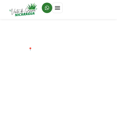
📍 COBERTURA MANAGUA 2026
Venta de Grama
Natural en
Managua:
Cobertura,
Variedades y
Cotización Local