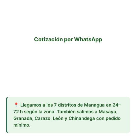
Cubrimos toda Managua puerta a puerta.
Cortamos cada mañana y la instalación entra la
misma semana. Cotizá gratis por WhatsApp.
Cotización por WhatsApp
📍 Llegamos a los 7 distritos de Managua en 24–
72 h según la zona. También salimos a Masaya,
Granada, Carazo, León y Chinandega con pedido
mínimo.