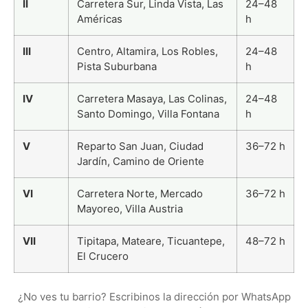
II
Carretera Sur, Linda Vista, Las
24–48
Américas
h
III
Centro, Altamira, Los Robles,
24–48
Pista Suburbana
h
IV
Carretera Masaya, Las Colinas,
24–48
Santo Domingo, Villa Fontana
h
V
Reparto San Juan, Ciudad
36–72 h
Jardín, Camino de Oriente
VI
Carretera Norte, Mercado
36–72 h
Mayoreo, Villa Austria
VII
Tipitapa, Mateare, Ticuantepe,
48–72 h
El Crucero
¿No ves tu barrio? Escribinos la dirección por WhatsApp