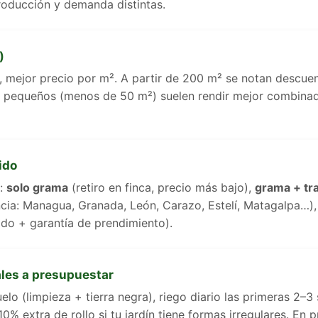
roducción y demanda distintas.
)
 mejor precio por m². A partir de 200 m² se notan descue
s pequeños (menos de 50 m²) suelen rendir mejor combinad
uido
s:
solo grama
(retiro en finca, precio más bajo),
grama + tr
ncia: Managua, Granada, León, Carazo, Estelí, Matagalpa…)
ido + garantía de prendimiento).
les a presupuestar
elo (limpieza + tierra negra), riego diario las primeras 2–3 
0% extra de rollo si tu jardín tiene formas irregulares. En 