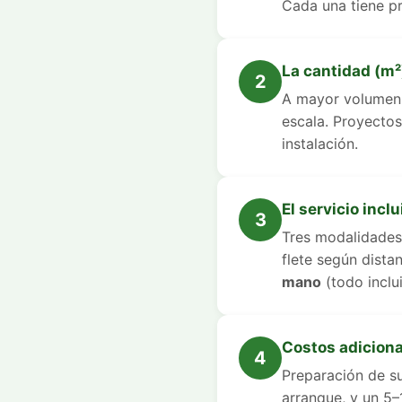
Cada una tiene p
La cantidad (m²
2
A mayor volumen,
escala. Proyecto
instalación.
El servicio incl
3
Tres modalidade
flete según dista
mano
(todo inclu
Costos adiciona
4
Preparación de su
arranque, y un 5–1