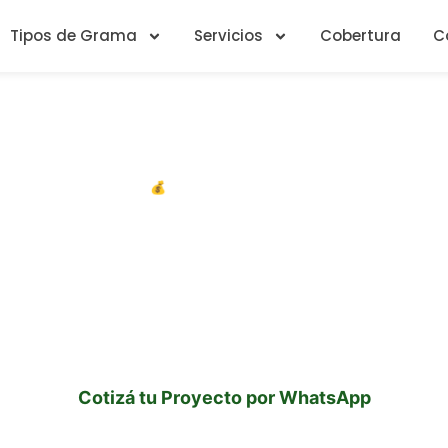
Tipos de Grama
Servicios
Cobertura
C
💰 GUÍA DE PRECIOS
ural en Nicaragua: Cu
Cuadrado en 2026
es del mercado nicaragüense en 2026: desde C$65/m²
personalizada por WhatsApp en menos de 1 hora.
Cotizá tu Proyecto por WhatsApp