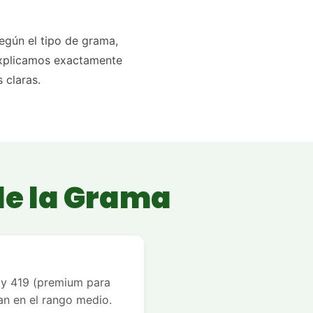
egún el tipo de grama,
 explicamos exactamente
 claras.
de la Grama
ay 419 (premium para
an en el rango medio.