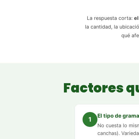
La respuesta corta:
e
la cantidad, la ubicac
qué afe
Factores q
El tipo de gram
1
No cuesta lo mis
canchas). Varied