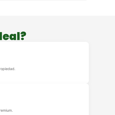
deal?
ropiedad.
remium.