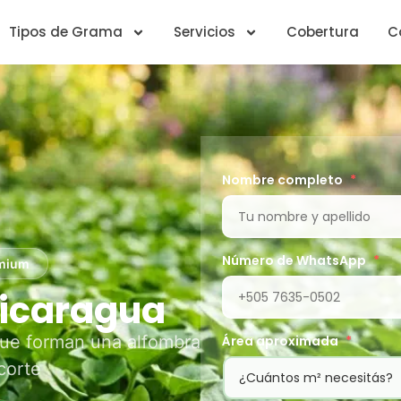
Tipos de Grama
Servicios
Cobertura
C
Nombre completo
*
Número de WhatsApp
*
emium
Nicaragua
que forman una alfombra
Área aproximada
*
corte