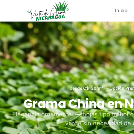
Inicio
Desde C$130/m² — Opción Pr
Grama China en 
Elegancia ornamental — hojas tipo trébol 
verde sin necesidad de 