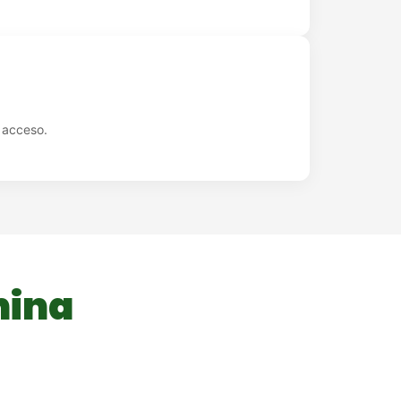
l acceso.
hina