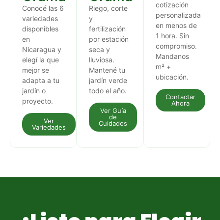
cotización
Conocé las 6
Riego, corte
personalizada
variedades
y
en menos de
disponibles
fertilización
1 hora. Sin
en
por estación
compromiso.
Nicaragua y
seca y
Mandanos
elegí la que
lluviosa.
m² +
mejor se
Mantené tu
ubicación.
adapta a tu
jardín verde
jardín o
todo el año.
Contactar
proyecto.
Ahora
Ver Guía
de
Ver
Cuidados
Variedades