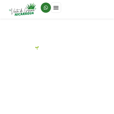
🌱 GUÍA PARA JARDINES
Grama para Jardín
en Nicaragua: La
Mejor Variedad para
tu Espacio (Guía
2026)
Comparativa de variedades, criterios de