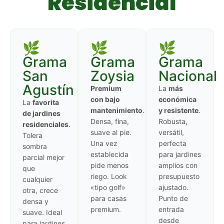
Residencial
🌿
🌿
🌿
Grama
Grama
Grama
San
Zoysia
Nacional
Agustín
Premium
La
más
con bajo
económica
La
favorita
mantenimiento
.
y resistente
.
de jardines
Densa, fina,
Robusta,
residenciales
.
suave al pie.
versátil,
Tolera
Una vez
perfecta
sombra
establecida
para jardines
parcial mejor
pide menos
amplios con
que
riego. Look
presupuesto
cualquier
«tipo golf»
ajustado.
otra, crece
para casas
Punto de
densa y
premium.
entrada
suave. Ideal
desde
para jardines